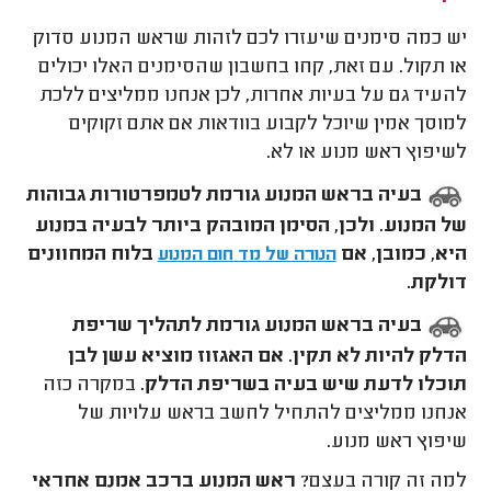
יש כמה סימנים שיעזרו לכם לזהות שראש המנוע סדוק
או תקול. עם זאת, קחו בחשבון שהסימנים האלו יכולים
להעיד גם על בעיות אחרות, לכן אנחנו ממליצים ללכת
למוסך אמין שיוכל לקבוע בוודאות אם אתם זקוקים
לשיפוץ ראש מנוע או לא.
בעיה בראש המנוע גורמת לטמפרטורות גבוהות
של המנוע. ולכן, הסימן המובהק ביותר לבעיה במנוע
היא, כמובן, אם
בלוח המחוונים
הנורה של מד חום המנוע
דולקת.
בעיה בראש המנוע גורמת לתהליך שריפת
הדלק להיות לא תקין. אם האגזוז מוציא עשן לבן
תוכלו לדעת שיש בעיה בשריפת הדלק.
במקרה כזה
אנחנו ממליצים להתחיל לחשב בראש עלויות של
שיפוץ ראש מנוע.
למה זה קורה בעצם?
ראש המנוע ברכב אמנם אחראי