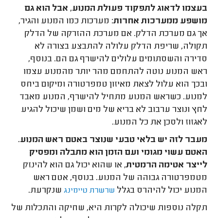
בעצמו לדאוג לתפקוד פעולת המנוע, אבל הוא גם
מושפע ממערכות אחרות
: מערכות כמו המנוע והגיר,
אך גם מערכת הדלק. אם מערכת ההזרקה של הדלק
תקולה, שריפת הדלק עלולה להתבצע בצורה לא
סדירה והשסתומים עלולים להישרף גם הם. בנוסף,
ראש המנוע נוטה להתחמם מהר יותר מהמנוע עצמו
ובכך הוא עלול לצאת מאיזון טמפרטורה ומיקום ביחס
למנוע. כשראש המנוע מתחיל להישרף, המנוע מאבד
לחץ ונוצר ערבוב לא בריא של מים ושמן שיכול להגיע
לאגזוז ולסכן את כל המנוע.
מעבר לזה יש בלאי טבעי שנוצר באטם ראש המנוע.
האטם עשוי מגומי ועם הזמן הוא מתבלה ומפסיק
לייצר אטימה הרמטית
, או שהוא יכול גם הוא להינזק
מטמפרטורה גבוהה של המנוע. בנוסף, אטם ראש
המנוע יכול להיהרס בגלל
שנקרעת.
שרשרת טיימינג
תקלה נוספות שיכולה לקרות היא, שחיקה והתכלות של