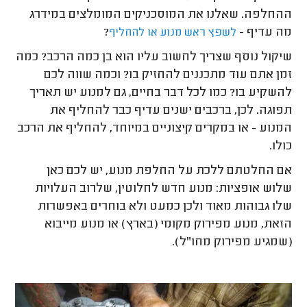
ההחלפה. שאלנו את המוסכניקים המומלצים במידרג
מה עדיף -
?
לשפץ ראש מנוע או להחליף
שיקול נוסף שצריך לחשוב עליו הוא בן כמה הרכב? כמה
זמן אתם עוד מתכננים להחזיק בו? וכמה שווה לכם
להשקיע בו? כמו לכל דבר בחיים, גם למנוע יש תאריך
תפוגה. לכן, ברכבים ישנים עדיף כבר להחליף את
המנוע - או במקרים קיצוניים במיוחד, להחליף את הרכב
כולו.
אם החלטתם ללכת על החלפת מנוע, יש לכם כאן
שלוש אופציות: מנוע חדש לחלוטין, שלרוב העלויות
שלו גבוהות מאוד ולכן כמעט ולא בוחרים באפשרות
הזאת, מנוע מפירוק מקומי (בארץ) או מנוע מייבוא
(שמגיע מפירוק מחו"ל).