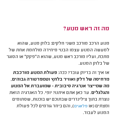
מה זה ראש מנוע?
מנוע הרכב מורכב משני חלקים: בלוק מנוע, שהוא
למעשה המנוע עצמו הבנוי מיחידה מולחמת אחת של
מתכת, ועליו מורכב ראש מנוע, שהוא ה"פקק" או הסוגר
של בלוק המנוע.
אז איך זה בדיוק עובד? ככה:
פעולת המנוע מורכבת
מדחיסה של דלק ואוויר בלחץ וטמפרטורה גבוהים,
מה שמייצר אנרגיה סיבובית - שמועברת אל המנוע
והגלגלים.
עד כאן אתם איתנו? יופי. כל האנרגיה הזאת
נוצרת בתוך צילינדרים שבתוכם יש בוכנות, שסתומים
ומצתים (או
), והם ביחד גורמים לכל פעולת
פלאגים
המנוע לעבוד.