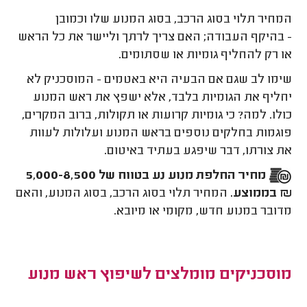
המחיר תלוי בסוג הרכב, בסוג המנוע שלו וכמובן
- בהיקף העבודה; האם צריך לרתך וליישר את כל הראש
או רק להחליף גומיות או שסתומים.
שימו לב שגם אם הבעיה היא באטמים - המוסכניק לא
יחליף את הגומיות בלבד, אלא ישפץ את ראש המנוע
כולו. למה? כי גומיות קרועות או תקולות, ברוב המקרים,
פוגמות בחלקים נוספים בראש המנוע ועלולות לעוות
את צורתו, דבר שיפגע בעתיד באיטום.
מחיר החלפת מנוע נע בטווח של 5,000-8,500
₪ בממוצע.
המחיר תלוי בסוג הרכב, בסוג המנוע, והאם
מדובר במנוע חדש, מקומי או מיובא.
מוסכניקים מומלצים לשיפוץ ראש מנוע