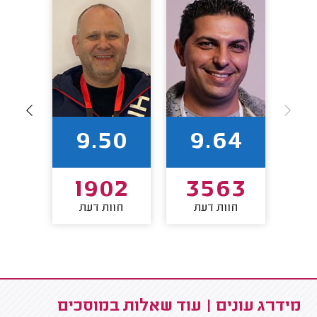
2
9.50
9.64
7
1902
3563
חוות דעת
חוות דעת
חו
מידרג עונים | עוד שאלות במוסכים