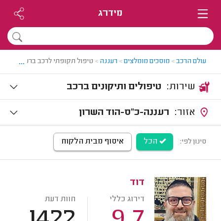
מידרג
...
עולם הרכב
>
מוסכים מומלצים
>
רעננה
>
טיפול תקופתי לרכב ברעננה
שירות:
טיפולים ותיקונים ברכב
אזור:
רעננה-כ"ס-הוד השרון
הכל
איסוף מבית הלקוח
סינון לפי:
דוד
דירוג כללי
חוות דעת
1422
9.7