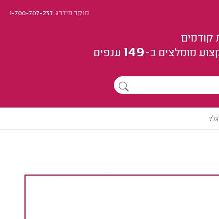
מוקד מידרג:
1-700-707-233
 קודמים
149
צוע
מומלצים
ב-
ענפים
גל?