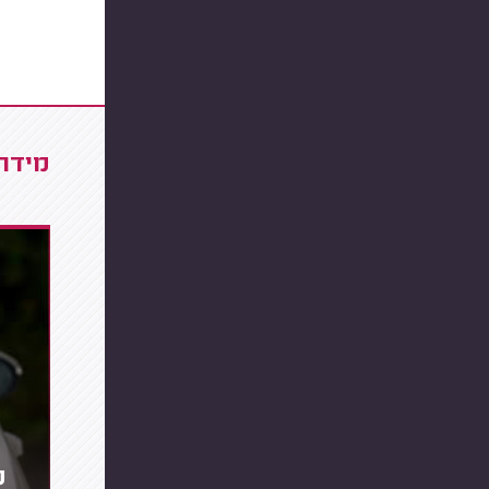
מידרג
מ