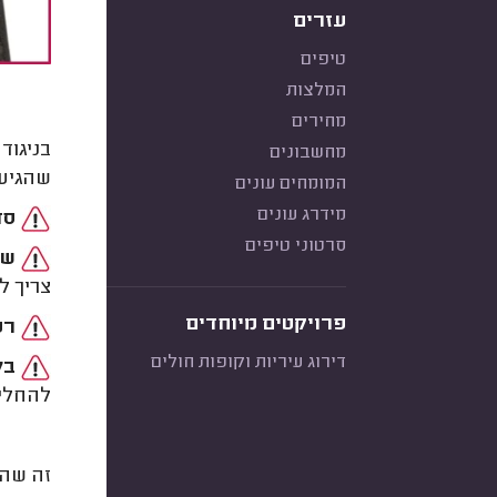
עזרים
טיפים
המלצות
מחירים
בניגוד
מחשבונים
שהגיע 
המומחים עונים
מידרג עונים
סד
סרטוני טיפים
שח
צריך ל
פרויקטים מיוחדים
רע
דירוג עיריות וקופות חולים
בל
להחליף
זה שהג