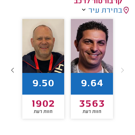
קרבורטור לרכב
בחירת עיר
2
9.50
9.64
7
1902
3563
חוות דעת
חוות דעת
חו