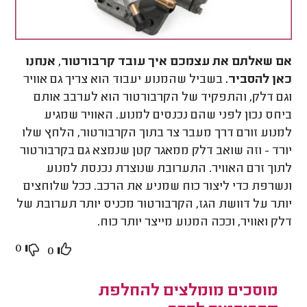
אם שאלתם את עצמכם איך עובד קרבורטור, אנחנו
כאן להסביר.
בשביל שהמנוע יעבוד הוא צריך גם אוויר
וגם דלק, והתפקיד של הקרבורטור הוא לערבב אותם
ביחס נכון לפני שהם נכנסים למנוע. האוויר שמגיע
למנוע זורם דרך מעבר צר בתוך הקרבורטור, הלחץ שלו
יורד - וזה שואב דלק ממאגר קטן שנמצא גם בקרבורטור
לתוך זרם האוויר. התערובת שנוצרת נכנסת למנוע
ונשרפת כדי ליצור כוח שמניע את הרכב. ככל שלוחצים
יותר על דוושת הגז, הקרבורטור מכניס יותר תערובת של
דלק ואוויר, וככה המנוע מייצר יותר כוח
.
0
0
מוסכים מומלצים להחלפת