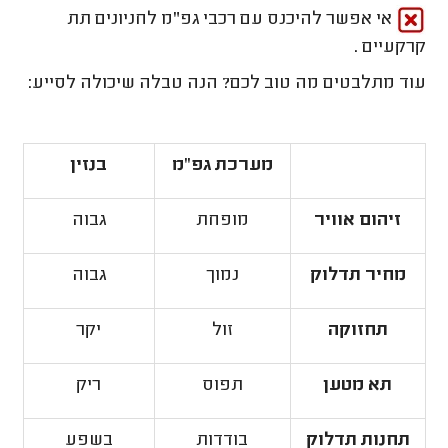
אי אפשר להיכנס עם רכבי גפ"מ לחניונים תת
קרקעיים .
עוד מתלבטים מה טוב לכם? הנה טבלה שיכולה לסייע:
מערכת גפ"מ
בנזין
זיהום אוויר
מופחת
גבוה
מחיר תדלוק
נמוך
גבוה
תחזוקה
זול
יקר
תא מטען
תפוס
ריק
תחנות תדלוק
בודדות
בשפע