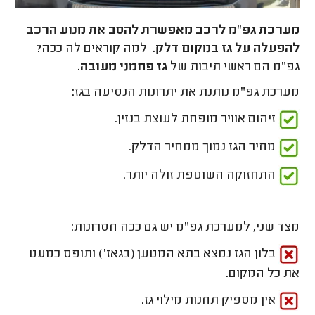
מערכת גפ"מ לרכב מאפשרת להסב את מנוע הרכב
להפעלה על גז במקום דלק.
למה קוראים לה ככה?
גפ"מ הם ראשי תיבות של
גז פחמני מעובה.
מערכת גפ"מ נותנת את יתרונות הנסיעה בגז:
זיהום אוויר מופחת לעוצת בנזין.
מחיר הגז נמוך ממחיר הדלק.
התחזוקה השוטפת זולה יותר.
מצד שני, למערכת גפ"מ יש גם ככה חסרונות:
בלון הגז נמצא בתא המטען (בגאז') ותופס כמעט
את כל המקום.
אין מספיק תחנות מילוי גז.