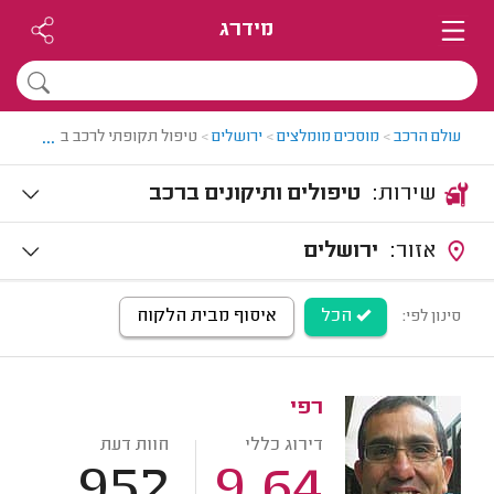
מידרג
...
עולם הרכב
>
מוסכים מומלצים
>
ירושלים
>
טיפול תקופתי לרכב בירושלים
שירות:
טיפולים ותיקונים ברכב
אזור:
ירושלים
הכל
איסוף מבית הלקוח
סינון לפי:
רפי
דירוג כללי
חוות דעת
952
9.64