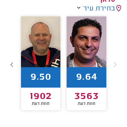
סדאן
בחירת עיר
2
9.50
9.64
7
1902
3563
חוות דעת
חוות דעת
חו