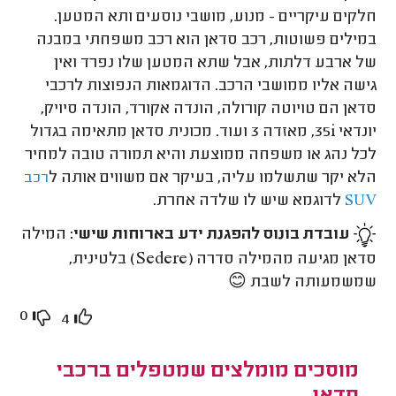
חלקים עיקריים - מנוע, מושבי נוסעים ותא המטען.
במילים פשוטות, רכב סדאן הוא רכב משפחתי במבנה
של ארבע דלתות, אבל שתא המטען שלו נפרד ואין
גישה אליו ממושבי הרכב. הדוגמאות הנפוצות לרכבי
סדאן הם טויוטה קורולה, הונדה אקורד, הונדה סיויק,
יונדאי
i
35, מאזדה 3 ועוד. מכונית סדאן מתאימה בגדול
לכל נהג או משפחה ממוצעת והיא תמורה טובה למחיר
הלא יקר שתשלמו עליה, בעיקר אם משווים אותה ל
רכב
לדוגמא שיש לו שלדה אחרת.
SUV
עובדת בונוס להפגנת ידע בארוחות שישי:
המילה
סדאן מגיעה מהמילה סדרה (
Sedere
) בלטינית,
שמשמעותה לשבת 😊
0
4
מוסכים מומלצים שמטפלים ברכבי