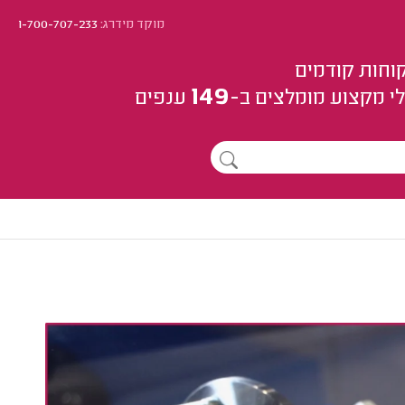
מוקד מידרג:
1-700-707-233
וחות קודמים
149
י מקצוע
מומלצים
ב-
ענפים