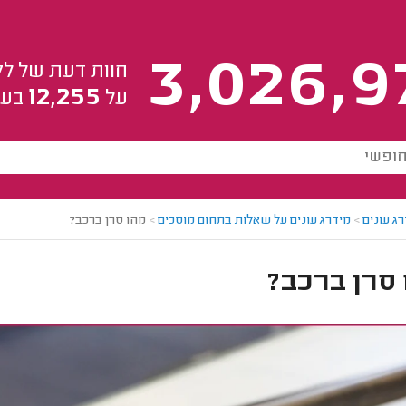
3,026,9
חוות דעת של לק
12,255
על
בעל
ג עונים
>
מידרג עונים על שאלות בתחום מוסכים
>
מהו סרן ברכב?
סרן ברכב?