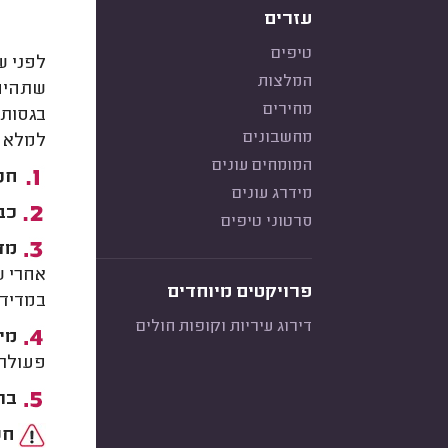
עזרים
טיפים
לפני ש
המלצות
שתהיה 
מחירים
בגסות,
מחשבונים
למלא ב
המומחים עונים
חני
מידרג עונים
כבו
סרטוני טיפים
מד
אחרי ש
פרויקטים מיוחדים
במדיד.
דירוג עיריות וקופות חולים
מיל
פעולת 
בר
חש