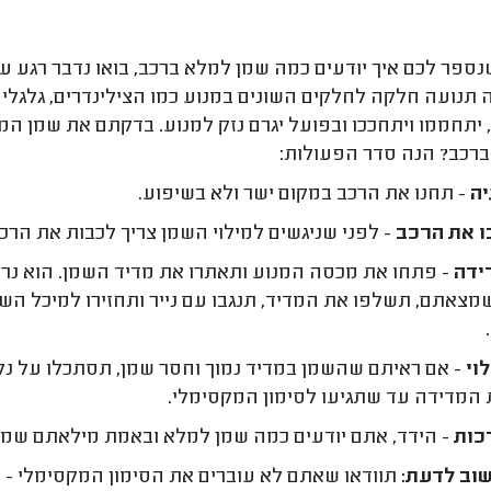
נספר לכם איך יודעים כמה שמן למלא ברכב, בואו נדבר רגע ע
תנועה חלקה לחלקים השונים במנוע כמו הצילינדרים, גלגלי שי
 יתחממו ויתחככו ובפועל יגרם נזק למנוע. בדקתם את שמן המ
רכב? הנה סדר הפעולות:
ה
- תחנו את הרכב במקום ישר ולא בשיפוע.
 את הרכב
- לפני שניגשים למילוי השמן צריך לכבות את הרכ
ידה
- פתחו את מכסה המנוע ותאתרו את מדיד השמן. הוא נר
מצאתם, תשלפו את המדיד, תנגבו עם נייר ותחזירו למיכל הש
וי
- אם ראיתם שהשמן במדיד נמוך וחסר שמן, תסתכלו על נק
המדידה עד שתגיעו לסימון המקסימלי.
כות
- הידד, אתם יודעים כמה שמן למלא ובאמת מילאתם שמן
וב לדעת:
תוודאו שאתם לא עוברים את הסימון המקסימלי - מ