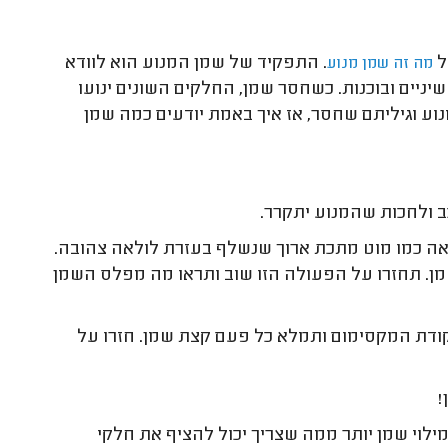
ל
. התפקיד של שמן המנוע הוא לוודא
מה זה שמן מנוע
ניים ובוכנות. כשחסר שמן, החלקים השונים ינועו
נוע וגיליתם שחסר, אז איך באמת יודעים כמה שמן
ב ולחכות שהמנוע יתקרר.
אה כמו מוט מתכת ארוך שנשלף בעזרת לולאה צהובה.
מן. תחזרו על הפעולה הזו שוב ותראו מה מפלס השמן
ודת המקסימום ותמלא כל פעם קצת שמן. חזרו על
!
ילוי שמן יותר ממה שצריך יכול להציף את חלקי