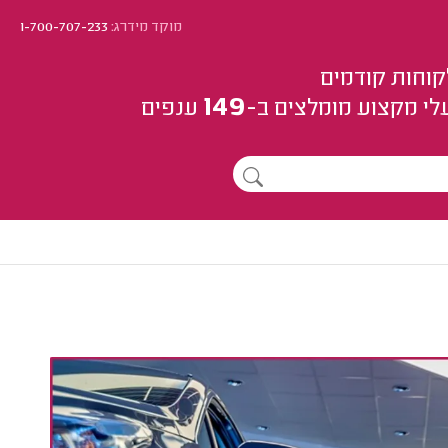
מוקד מידרג:
1-700-707-233
קוחות קודמים
149
לי מקצוע
מומלצים
ב-
ענפים