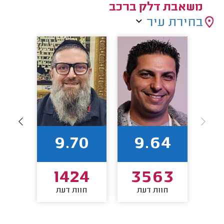
משאבת דלק ברכב
בחירת עיר
8
9.70
9.64
83
1424
3563
חוות דעת
חוות דעת
חו