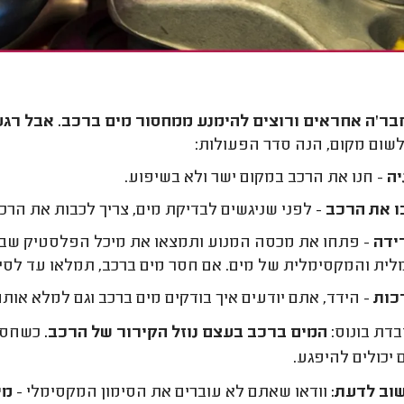
ר'ה אחראים ורוצים להימנע ממחסור מים ברכב. אבל רגע
שום מקום, הנה סדר הפעולות:
ה
- חנו את הרכב במקום ישר ולא בשיפוע.
 את הרכב
- לפני שניגשים לבדיקת מים, צריך לכבות את הרכב
ידה
- פתחו את מכסה המנוע ותמצאו את מיכל הפלסטיק שבתוכו
לית והמקסימלית של מים. אם חסר מים ברכב, תמלאו עד לסימו
כות
- הידד, אתם יודעים איך בודקים מים ברכב וגם למלא אותם
בדת בונוס:
המים ברכב בעצם נוזל הקירור של הרכב.
כשחסר 
 יכולים להיפגע.
וב לדעת:
וודאו שאתם לא עוברים את הסימון המקסימלי -
מי