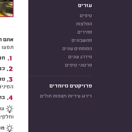
עזרים
טיפים
המלצות
מחירים
אתם חב
מחשבונים
תסעו ל
המומחים עונים
מידרג עונים
חני
סרטוני טיפים
כבו
מד
פרויקטים מיוחדים
המינימ
דירוג עיריות וקופות חולים
בר
עו
וחלקים
חש