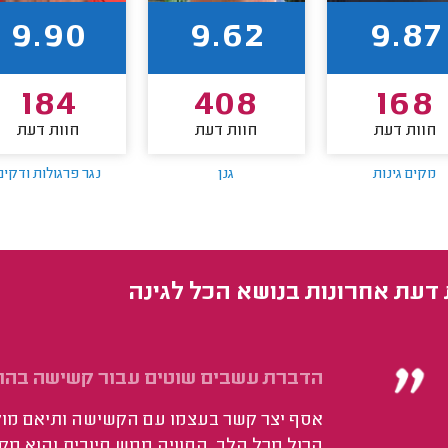
9.90
9.62
9.87
184
408
168
חוות דעת
חוות דעת
חוות דעת
מקים גינות
גנן
נגר פרגולות ודקים
 דעת אחרונות בנושא הכל לגינה
הדברת עשבים שוטים עבור קשישה בהת
אסף יצר קשר בעצמו עם הקשישה ותיאם מול
הכול מכל הלב. החוויה ממש חיובית והוא מק