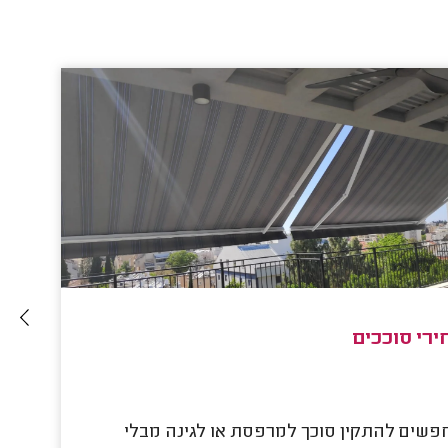
ירי סוככים
פרג
פשים להתקין סוכך למרפסת או לגינה מבלי
כאן