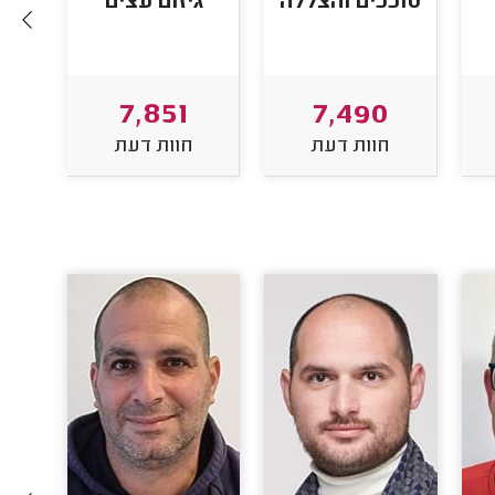
סוככים והצללה
גיזום עצים
א
7,851
7,490
חוות דעת
חוות דעת