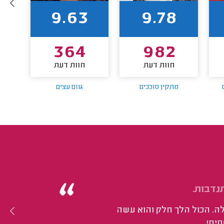
9.63
9.78
364
982
חוות דעת
חוות דעת
מתקין סוככים
גוזם עצים
מתקין 
נדבות.
ה. הכול הלך חלק והוא עשה
סים!