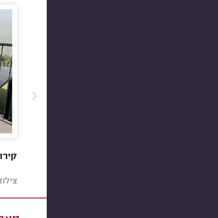
קירו
צילום