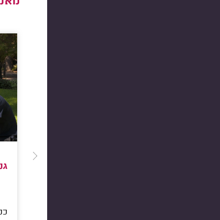
מאמר
גנ
כמ