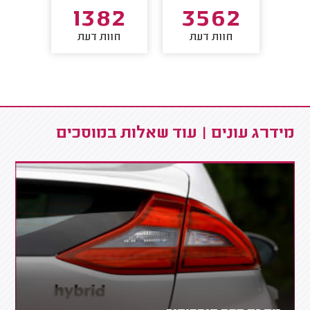
52
1382
3562
חוות דעת
חוות דעת
חו
מידרג עונים | עוד שאלות במוסכים