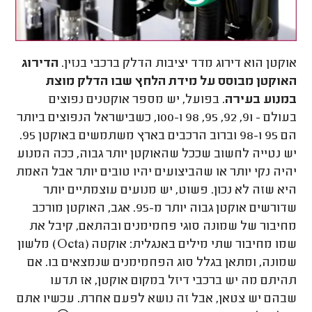
אוקטן הוא דירוג מדד יציבות הדלק ברכבי בנזין.
הדירוג
האוקטן מבוסס על מידת הלחץ שבו הדלק מוצת
במנוע בעירה
. בפועל, יש מספר אוקטנים נפוצים
בעולם - 91, 92, 95, 98 ו-100, כשבישראל הנפוצים ביותר
הם 95 ו-98 וברוב הרכבים בארץ משתמשים באוקטן 95.
יש נטייה לחשוב שככל שהאוקטן יותר גבוה, ככה המנוע
יהיה נקי יותר או שהביצועים יהיו טובים יותר אבל האמת
היא שזה לא נכון. פשוט, יש מנועים עוצמתיים יותר
שדורשים אוקטן גבוה יותר מ-95. אגב, האוקטן מורכב
מחיבור של שמונה סוגי פחמימנים ובהתאם, קיבל את
שמו מחיבור שתי מילים באנגלית: אוקטה (
Octa
) מלשון
שמונה, ומתאן בגלל סוג הפחמימנים שנמצאים בו. אם
תהיתם מה יש ברכבי דיזל במקום אוקטן, אז תדעו
שבהם יש צטאן, אבל זה נושא לפעם אחרת. עכשיו אתם