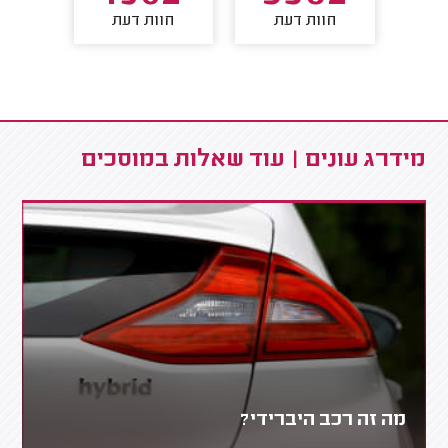
חוות דעת
חוות דעת
חו
מידרג עונים | עוד שאלות במוסכים
מה זה רכב היברידי?