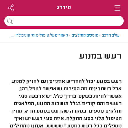
מידרג
...
עולם הרכב
>
מוסכים מומלצים
>
מאמרים על טיפולים ותיקונים לרכבים
>
רעש
רעש במנוע
רעש במנוע יכול להחריש אוזניים וגם להזיק למנוע,
אבל כשמבינים מה הסיבות ושאפשר לטפל בהן,
אפשר לחיות בשקט. בדרך כלל, יש ארבעה סוגי
רעשים והם קורים בגלל תושבות המנוע, הפלאגים
וחלקים נוספים. במקרה שהרעש במנוע חריג, מחיר
הטיפול תלוי בסוג התקלה. איזה סוגי רעש יש ואיך
מטפלים בכל רעש במנוע? שששש...אנחנו מתחילים