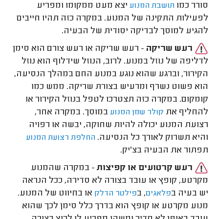
סורר כמו
יצא מעט ממקומו ומפריע
תושבת המנוע
לפעילות התקינה של המנוע. במקרה כזה תהיו חייבים
להגיע למוסך לבדיקה יסודית של הבעיה.
רעש שריקה
- רעש שריקה או רעש צורם הוא סימן
לדליפה של נוזל במנוע. לרוב, הנוזל שידלוף הוא נוזל
הקירור, וברגע שהוא נוגע במנוע החם במהלך הנסיעה,
הוא פשוט נשרף ומרעיש בצורת שריקה. ממש כמו
קומקום. במקרה כזה תצטרכו לטפל בנוזל הקירור או
להחליף את
במוסך. במקרה אחר,
קולר שמן המנוע
רצועת המנוע יכולה להיות שחוקה, יבשה או רפויה
והיא תשרוק לאורך כל הנסיעה.
החלפת רצועת המנוע
תפתור את הבעיה בצ'יק.
רעש קרטועים או קפיצות
- במקרה שהמנוע
מקרטע, קופץ או עובד בצורה לא סדירה, ככל הנראה
יש בעיה ב
, ב
או בחיווט של המנוע.
פלאגים
פילטר הדלק
מנוע מקרטע או קופץ הוא בדרך כלל סימן לכך שהוא
עובד באופן לא סדיר ומשהו מפריע לו לרוץ בצורה