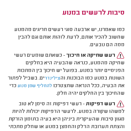
סיבות לרעשים במנוע
כמו שאמרנו, יש ארבעה סוגי רעשים חריגים מהמנוע
שחשוב להכיר אותם, לדעת לזהות אותם וגם להבין
ממה הם נובעים.
רעש שחיקה או חיכוך
- כשאתם שומעים רעשי
שחיקה מהמנוע, כנראה שהבעיה היא בחלקים
הפנימיים יותר במנוע. בפועל יש חיכוך בין המתכות
השונות במנוע כמו הבוכנות וה
ים. בשביל לפתור
צילינדר
את הבעיה, ככל הנראה שתצטרכו
כדי
להחליף שמן מנוע
שהחיכוך בין החלקים יהיה חלק.
רעש דפיקות
- רעשי דפיקות זה סימן לא טוב
למשהו שקורה במנוע. לרעשי הדפיקות יכולות להיות
מגוון סיבות שהעיקרית ביניהן היא בעיה בתזמון הזרקת
והצתת תערובת הדלק והחמצן במנוע או שחלק מתכתי