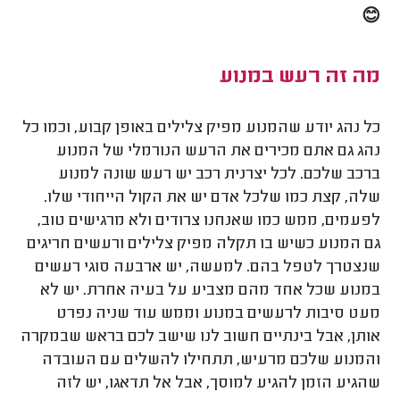
😊
מה זה רעש במנוע
כל נהג יודע שהמנוע מפיק צלילים באופן קבוע, וכמו כל
נהג גם אתם מכירים את הרעש הנורמלי של המנוע
ברכב שלכם. לכל יצרנית רכב יש רעש שונה למנוע
שלה, קצת כמו שלכל אדם יש את הקול הייחודי שלו.
לפעמים, ממש כמו שאנחנו צרודים ולא מרגישים טוב,
גם המנוע כשיש בו תקלה מפיק צלילים ורעשים חריגים
שנצטרך לטפל בהם. למעשה, יש ארבעה סוגי רעשים
במנוע שכל אחד מהם מצביע על בעיה אחרת. יש לא
מעט סיבות לרעשים במנוע וממש עוד שניה נפרט
אותן, אבל בינתיים חשוב לנו שישב לכם בראש שבמקרה
והמנוע שלכם מרעיש, תתחילו להשלים עם העובדה
שהגיע הזמן להגיע למוסך, אבל אל תדאגו, יש לזה