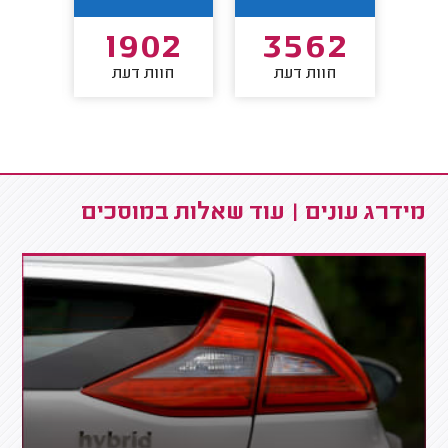
7
1902
3562
חוות דעת
חוות דעת
חו
מידרג עונים | עוד שאלות במוסכים