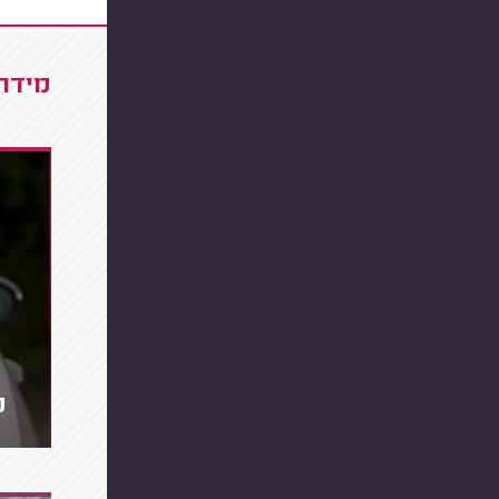
מידרג
מ