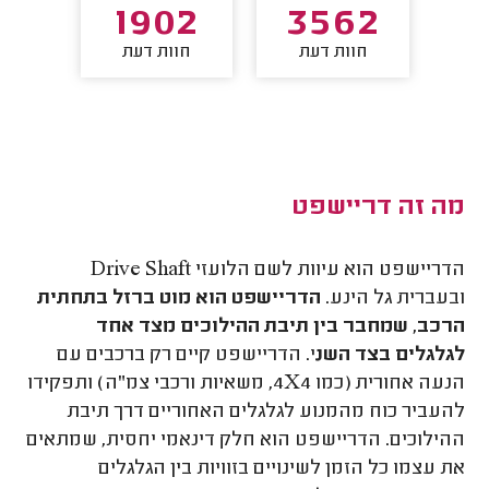
7
1902
3562
חוות דעת
חוות דעת
חו
מה זה דריישפט
הדריישפט הוא עיוות לשם הלועזי
Drive Shaft
ובעברית גל הינע.
הדריישפט הוא מוט ברזל בתחתית
הרכב, שמחבר בין תיבת ההילוכים מצד אחד
לגלגלים בצד השנ
י. הדריישפט קיים רק ברכבים עם
הנעה אחורית (כמו 4
X
4, משאיות ורכבי צמ"ה) ותפקידו
להעביר כוח מהמנוע לגלגלים האחוריים דרך תיבת
ההילוכים. הדריישפט הוא חלק דינאמי יחסית, שמתאים
את עצמו כל הזמן לשינויים בזוויות בין הגלגלים