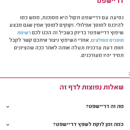
דריישפט
נסיעה עם דריישפט תקול היא מסוכנת, ממש כמו
להיכנס למוסך אפלולי. זקוקים למוסך אמין שגם מבצע
שיפוץ דריישפט? בדיוק בשביל זה הכנו לכם
רשימת
. אחרי השיפוץ ניצור איתכם קשר לקבל
מוסכים מומלצים
חוות דעת עדכנית ונעלה אותה לאתר ככה שהציונים
תמיד יהיו מעודכנים
.
;
שאלות נפוצות לדף זה
מה זה דריישפט?
כמה זמן לוקח לשפץ דריישפט?