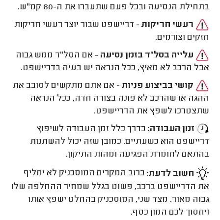
בתחילת הנסיעה ובכל פעם שתעברו את ה-80 קמ"ש.
רעשי חריקות
- דריישפט שבור יוצר רעשי חריקות
חזקים וצורמים.
עלייה בסל"ד בזמן נסיעה
- אם הסל"ד ממש גבוה
אבל הרכב לא מאיץ, ככל הנראה יש בעיה בדריישפט.
קושי בביצוע פניות
- אם אתם מתקשים לסובב את
ההגה או שהרכב לא פונה בצורה חדה, ככל הנראה
שתצטרכו לשפץ את הדריישפט.
זמן העבודה:
בדרך כלל זמן העבודה לשיפוץ
דריישפט הוא כשעתיים. כמובן שזה יכול להשתנות
בהתאם לחומרת הפגיעה ומהות התיקון.
חשוב לדעת:
ברוב המקרים המוסכניק לא יחליף
את הדריישפט ברכב, פשוט בגלל שמחיר ההחלפה שלו
גבוה מאוד. מצד שני, המוסכניק בהחלט ישפץ אותו
ויחסוך לכם המון כסף.