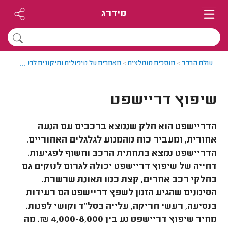
מידרג
...
עולם הרכב
>
מוסכים מומלצים
>
מאמרים על טיפולים ותיקונים לרכבים
>
שיפ
שיפוץ דריישפט
הדריישפט הוא חלק שנמצא ברכבים עם הנעה
אחורית, ומעביר כוח מהמנוע לגלגלים האחוריים.
הדריישפט נמצא בתחתית הרכב וחשוף לפגיעות.
דחייה של שיפוץ דריישפט יכולה לגרום לנזקים גם
בחלקי רכב אחרים, קצת כמו תאונת שרשרת.
הסימנים שהגיע הזמן לשפץ דריישפט הם רעידות
בנסיעה, רעשי חריקה, עלייה בסל"ד וקושי לפנות.
מחיר שיפוץ דריישפט נע בין 4,000-8,000 ₪. מה