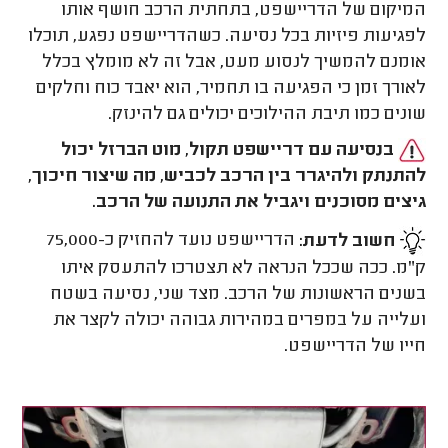
המיקום של הדריישפט, בתחתית הרכב חושף אותו
לפגיעות פיזיות בכל נסיעה. כשהדריישפט נפגע, תוכלו
אומנם להמשיך לנסוע מעט, אבל זה לא מומלץ בכלל
לאורך זמן כי הפגיעה בו תחמיר, הוא יאבד כוח וחלקים
שונים כמו תיבת ההילוכים יכולים גם להינזק.
בנסיעה עם דריישפט תקול, מוט הברזל יכול
להתנתק ולהיגרר בין הרכב לכביש, מה שיצור חיכוך,
גיצים מסוכנים ויגביל את התנועה של הרכב.
חשוב לדעת:
הדריישפט נועד להחזיק כ-75,000
ק"מ. ככה שככל הנראה לא תצטרכו להתעסק איתו
בשנים הראשונות של הרכב. מצד שני, נסיעה בשטח
ועלייה על במפרים במהירות גבוהה יכולה לקצר את
חייו של הדריישפט.