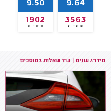
2
9.50
9.64
7
1902
3563
חוות דעת
חוות דעת
חו
מידרג עונים | עוד שאלות במוסכים