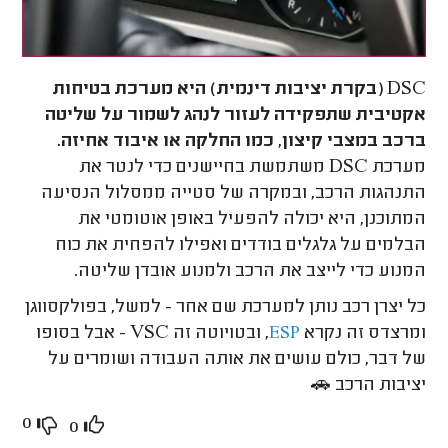
DSC (בקרת יציבות דינמית) היא מערכת בטיחות
אקטיבית שתפקידה לעזור לנהג לשמור על שליטה
ברכב במצבי קיצון, כמו החלקה או איבוד אחיזה.
מערכת DSC משתמשת בחיישנים כדי לנטר את
התנהגות הרכב, ובמקרה של סטייה ממסלול הנסיעה
המתוכנן, היא יכולה להפעיל באופן אוטומטי את
הבלמים על גלגלים בודדים ואפילו להפחית את כוח
המנוע כדי לייצב את הרכב ולמנוע אובדן שליטה.
כל יצרן רכב נותן למערכת שם אחר - למשל, בפולקסווגן
ומרצדס זה נקרא
, ובטויוטה זה VSC - אבל בסופו
ESP
של דבר, כולם עושים את אותה העבודה ושומרים על
יציבות הרכב 🚗
0
0