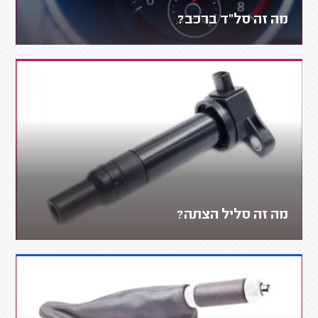
מה זה סל"ד ברכב?
מה זה סליל הצתה?