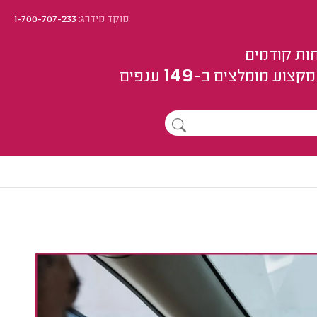
מוקד מידרג:
1-700-707-233
ות קודמים
149
מקצוע
מומלצים
ב-
ענפים