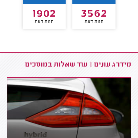
2
1902
3562
חוות דעת
חוות דעת
חו
מידרג עונים | עוד שאלות במוסכים