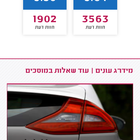
7
1902
3563
חוות דעת
חוות דעת
חו
מידרג עונים | עוד שאלות במוסכים