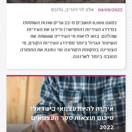
04/09/2022
אלה לוי וינריב, גלובס
כמעט 6,000 תושבים מ-22 ערים שונות השתתפו
במידרג העיריות (החמישי!) ודירגו את העיריות
שהלהם. בואו לראות מי העירייה שעשתה את
השיפור הגדול ביותר ממידרג העיריות הקודם, מי
הצטיינה בתקופת הקורונה ומי נותנת את התמורה
הטובה ביותר לארנונה.
איך זה להיות עצמאי בישראל?
סיכום תוצאות סקר העצמאים
2022