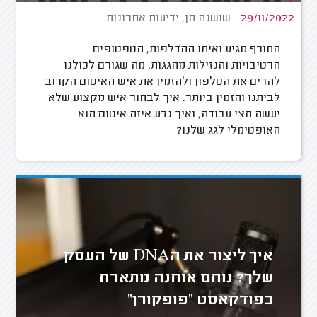
29/11/2022
שושנה חן, ידיעות אחרונות
החורף מגיע ואיתו ההדלפות, הטפטופים
הרטיבויות והנזילות מהגגות, מה שגורם לכולנו
להרים את הטלפון ולהזמין את איש האיטום הקרוב
לביתנו והזמין ביותר. איך לבחור איש מקצוע שלא
יעשה חצי עבודה, ואיך נדע איזה איטום הוא
האופטימלי לגג שלנו?
איך ליצור את הDNA של העסק
שלך? נוחם אוחנה מתארח
בפודקאסט "פופקורן"