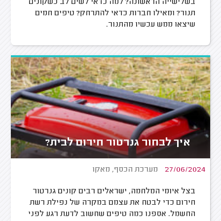
בשלישייה הראשונה? למה כדאי לשים לב כשקונים
תנור? ומאילו חברות כדאי להתרחק? טיפים חמים
שיצאו ממש עכשיו מהתנור.
איך לבחור גנרטור חירום לבית?
27/06/2024
מערכת הכסף, מאקו
בצל איומי המלחמה, ישראלים רבים קונים גנרטור
חירום כדי לבטח את עצמם במקרה של נפילת רשת
החשמל. אספנו כמה טיפים שחשוב לדעת רגע לפני