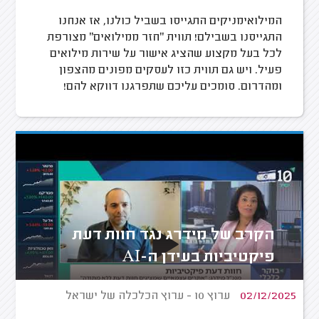
המילואימניקים התגייסו בשביל כולנו, אז אנחנו
התגייסנו בשבילם! תווית "חזר ממילואים" מצורפת
לכל בעל מקצוע שהציג אישור על שירות מילואים
פעיל. ויש גם תווית כזו לעסקים מפונים מהצפון
ומהדרום. סומכים עליכם שתפרגנו דווקא להם!
הקרב של מידרג נגד חוות דעת
פיקטיביות בעידן ה-AI
02/12/2025
ערוץ 10 - ערוץ הכלכלה של ישראל