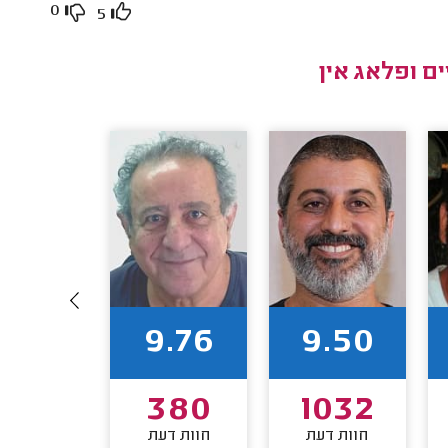
0
5
ם ופלאג אין
9.60
9.76
9.50
235
380
1032
חוות דעת
חוות דעת
חוות דע