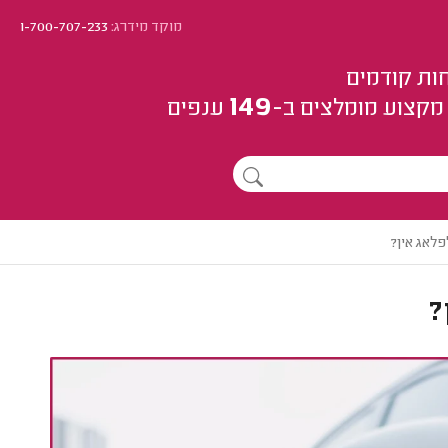
מוקד מידרג:
1-700-707-233
ות קודמים
149
מקצוע
מומלצים
ב-
ענפים
פלאג אין?
?