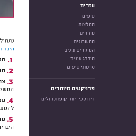
עזרים
טיפים
המלצות
מחירים
נתחיל 
מחשבונים
היברידי
המומחים עונים
מידרג עונים
תפו
סרטוני טיפים
מש
צרי
פרויקטים מיוחדים
המשקל,
דירוג עיריות וקופות חולים
עמד
להטענה
מרח
היברידי