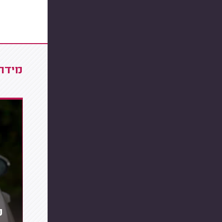
מידרג
מ