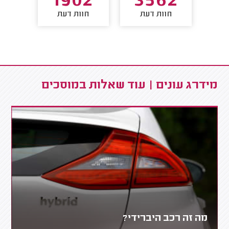
2
1902
3562
חוות דעת
חוות דעת
חו
מידרג עונים | עוד שאלות במוסכים
מה זה רכב היברידי?