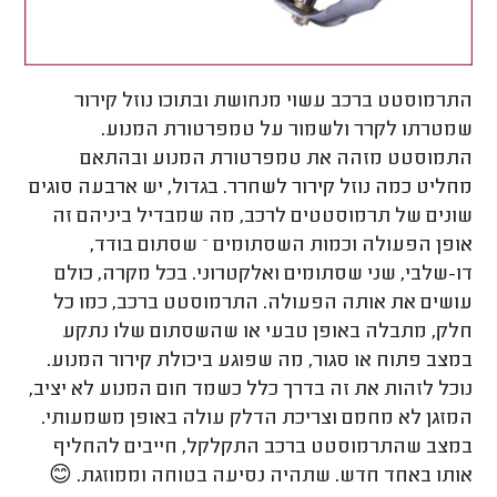
התרמוסטט ברכב עשוי מנחושת ובתוכו נוזל קירור
שמטרתו לקרר ולשמור על טמפרטורת המנוע.
התמוסטט מזהה את טמפרטורת המנוע ובהתאם
מחליט כמה נוזל קירור לשחרר. בגדול, יש ארבעה סוגים
שונים של תרמוסטטים לרכב, מה שמבדיל ביניהם זה
אופן הפעולה וכמות השסתומים – שסתום בודד,
דו-שלבי, שני שסתומים ואלקטרוני. בכל מקרה, כולם
עושים את אותה הפעולה. התרמוסטט ברכב, כמו כל
חלק, מתבלה באופן טבעי או שהשסתום שלו נתקע
במצב פתוח או סגור, מה שפוגע ביכולת קירור המנוע.
נוכל לזהות את זה בדרך כלל כשמד חום המנוע לא יציב,
המזגן לא מחמם וצריכת הדלק עולה באופן משמעותי.
במצב שהתרמוסטט ברכב התקלקל, חייבים להחליף
אותו באחד חדש. שתהיה נסיעה בטוחה וממוזגת. 😊