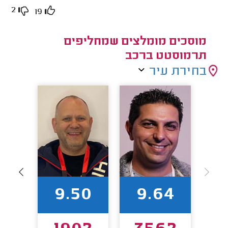
2
19
מוסכים מומלצים שמחליפים
תרמוסטט ברכב
בחירת עיר
0
9.50
9.64