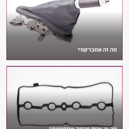
מה זה אמברקס?