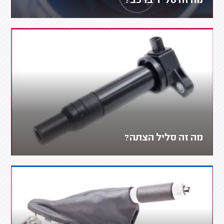
מה זה סל"ד ברכב?
מה זה סליל הצתה?