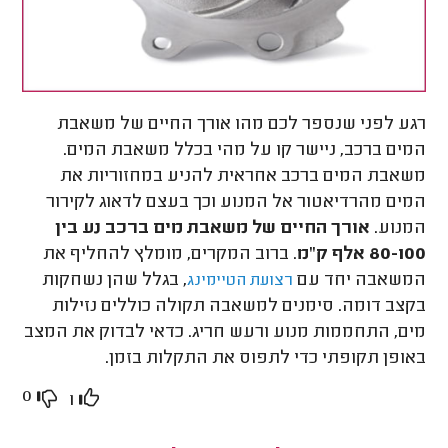
רגע לפני שנספר לכם מהו אורך החיים של משאבת
המים ברכב, ניישר קו על מהי בכלל משאבת המים.
משאבת המים ברכב אחראית להניע במחזוריות את
המים מהרדיאטור אל המנוע וכך בעצם לדאוג לקירור
המנוע.
אורך החיים של משאבת מים ברכב נע בין
80-100 אלף ק"מ
. ברוב המקרים, מומלץ להחליף את
המשאבה יחד עם
, בגלל שהן נשחקות
רצועת הטיימינג
בקצב דומה. סימנים למשאבה תקולה כוללים נזילות
מים, התחממות מנוע ורעש חריג. כדאי לבדוק את המצב
באופן תקופתי כדי לתפוס את התקלות בזמן.
0
1