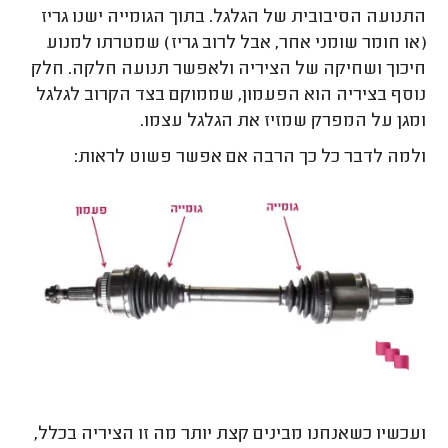
התנועה הסיבובית של הגלגל. בתוך הגומייה ישנו גריז
(או חומר שומני אחר, אבל לרוב גריז) שמטרתו למנוע
חיכוך ושחיקה של הציריה ולאפשר תנועה חלקה. חלק
נוסף בציריה הוא הפעמון, שממוקם בצד הקרוב לגלגל
ומגן על המפרק שמזיז את הגלגל עצמו.
ולמה לדבר כל כך הרבה אם אפשר פשוט לראות:
ועכשיו כשאנחנו מבינים קצת יותר מה זו הציריה בכלל,