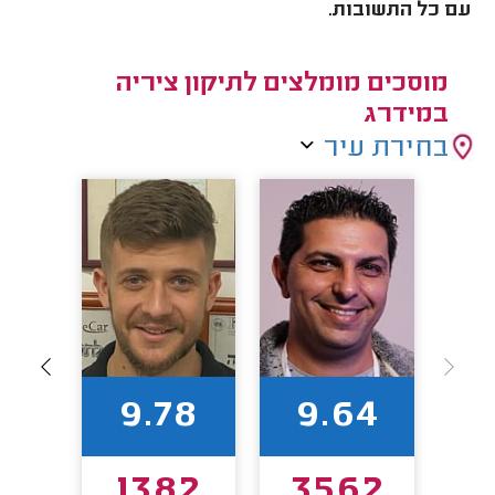
עם כל התשובות.
מוסכים מומלצים לתיקון ציריה
במידרג
בחירת עיר
1
9.78
9.64
52
1382
3562