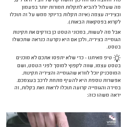
נוזל החוצה ואז החיכוך והשחיקה של הציריה גדלים,
מה שעלול להביא לתקלות חמורות יותר בפעמון
ובציריה עצמה (איזה תקלות בדיוק? ממש על זה תוכלו
לקרוא בפסקאות הבאות).
אבל מה לעשות, במכוני הטסט כן בודקים את תקינות
הגומייה בציריה, ולכן אם היא נקרעה כנראה שתכשלו
בטסט.
טיפ מאיתנו - כדי שלא יתפסו אתכם לא מוכנים
בטסט עצמו, שווה לקפוץ למוסך לפני הטסט, ושם
המוסכניק יוכל לוודא שהגומייה והציריה תקינות.
אפשרות נוספת היא להעיף מתחת לרכב בעצמכם.
במידה והגומייה קרועה תוכלו לראות זאת בקלות, זה
יראה משהו כזה: