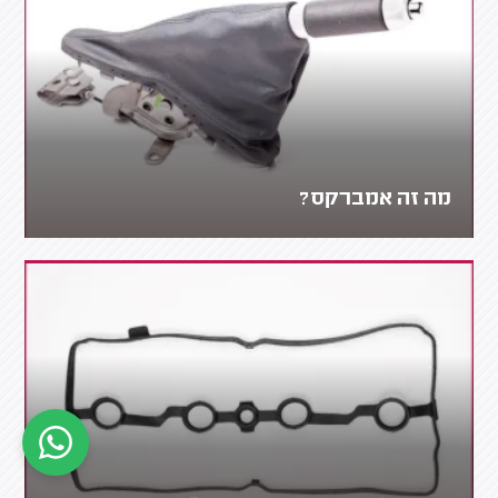
מה זה אמברקס?