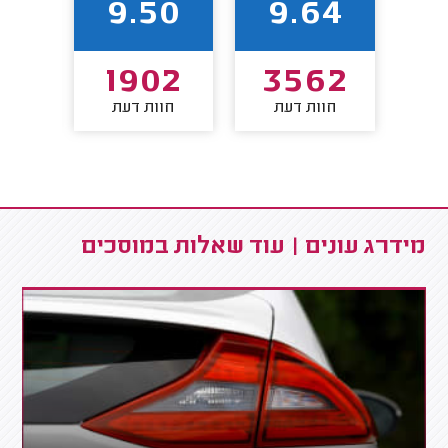
2
9.50
9.64
7
1902
3562
חוות דעת
חוות דעת
חו
מידרג עונים | עוד שאלות במוסכים