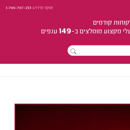
מוקד מידרג:
1-700-707-233
קוחות קודמים
149
לי מקצוע
מומלצים
ב-
ענפים