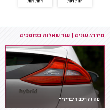
חוות דעת
חוות דעת
חו
מידרג עונים | עוד שאלות במוסכים
מה זה רכב היברידי?