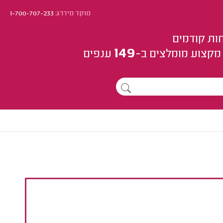
מוקד מידרג:
1-700-707-233
ות קודמים
149
מקצוע
מומלצים
ב-
ענפים