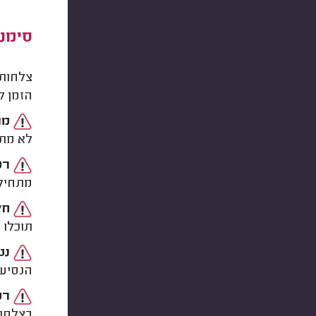
סימנ
הזמן ל
מר
לא מתפ
רע
מתחילו
חל
תוכלו 
נט
הנסיעה
רט
בצלחות