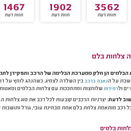
1467
1902
3562
חוות דעת
חוות דעת
חוות דעת
ה צלחות בלם
 הבלמים הן חלק ממערכת הבלימה של הרכב ותפקידן לתמ
שבת על ה
בין השלדה לצמיג. כשהנהג לוחץ על דו
נאבה ברכב
ים ול
שלוחצות ומתחככות עם צלחות הבלמים ומאטות א
רפידות
וב לדעת:
יצרניות הרכבים קובעות לכל רכב את סוג צלחות ה
כל רכב מותאמת צלחת בלם אחת מבחינת עובי, גודל ותושבות ל
צלחות בלמים