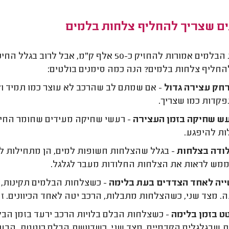
ים שצריך להחליף צלחות בלמים
צלחות הבלמים אמורות להחזיק כ-50 אלף ק"מ
החליף צלחות בלמים? הנה כמה סימנים בולטים:
חק עצירה גדול
- אם שמתם לב שהרכב לא עוצר כמו תמיד ולו
קדות כמו שצריך.
ש שחיקה בזמן העצירה
- רעשי שחיקה מעידים שחומר החיכ
ת להיפגע.
ודה בצלחות
- בגלל שהצלחות חשופות למים, הן מתחילות לה
ממש לראות את הצלחות החלודות מעבר לגלגל.
ייה לאחד הצדדים בעת בלימה
- כשצלחות הבלמים תקינות, ל
. מצד שני, כשהצלחות מתבלות, הרכב יטה לאחד הכיוונים. ז
ט בזמן בלימה
- כשצלחות הבלם בלויות הרכב ירעד בזמן הב
 שבגלגלים הקדמיים. מצד שני, כשדוושת הבלם רוטטת, הבעי