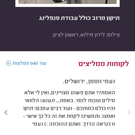
תיקון מרזב כולל עבודת סנפלינג
פרג
צילום: לירון מילוא, ראשון לציון.
צילו
לקוחות ממליצים
עוד 940 המלצות
נעמי זוסמן, ירושלים.
אר
האמת?? אתם פשוט מצויינים, ואין לי אלא
בע
מילים טובות לומר. באמת... תענוג! הלוואי
על
והיו כולם כמותכם - ועוד רבים עמכם! חזקו
פו
ואמצו. ותמשיכו לקחת את זה כל כך אישי -
את
זו כנראה הדרך. ואתם ההוכחה :) נעמי
כמ
וה