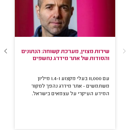
שירות מצוין, מערכת קשוחה: הנתונים
מ
והסודות של אתר מידרג נחשפים
הע
עם 11,000 בעלי מקצוע ו-1.4 מיליון
לכ
משתמשים - אתר מידרג נהפך למקור
מי
המידע העיקרי על עצמאים בישראל.
בי
הא
מה
מ