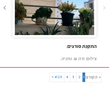
התקנת סורגים.
הקמת
צילום: זרה ש. נתניה.
צילום
1
2
3
4
הבא
»
« הקודם