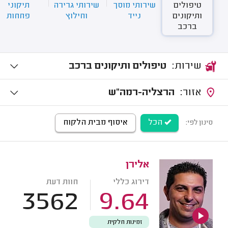
טיפולים
שירותי מוסך
שירותי גרירה
תיקוני
ותיקונים
נייד
וחילוץ
פחחות
ברכב
שירות:
טיפולים ותיקונים ברכב
אזור:
הרצליה-רמה"ש
הכל
איסוף מבית הלקוח
סינון לפי:
אלירן
דירוג כללי
חוות דעת
3562
9.64
זמינות חלקית