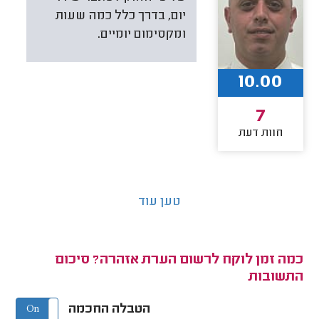
יום, בדרך כלל כמה שעות
ומקסימום יומיים.
10.00
7
חוות דעת
טען עוד
כמה זמן לוקח לרשום הערת אזהרה? סיכום
התשובות
הטבלה החכמה
On
Off