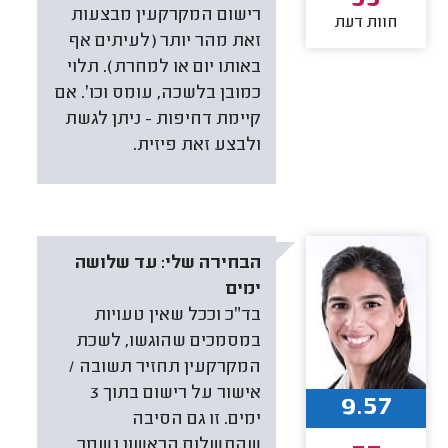
55
רישום המקרקעין מבצעות
חוות דעת
זאת מהר יותר (לעיתים אף
באותו יום או למחרת). תלוי
כמובן בלשכה, עומס וכו׳. אם
קיימת דחיפות - ניתן לגשת
ולבצע זאת פיזית.
הבחירה שלי:
עד שלושה
ימים
בד״כ וככל שאין טעויות
במסמכים שהוגשו, לשכת
המקרקעין תחזיר תשובה /
אישור על רישום בתוך 3
9.57
ימים. זו גם הסיבה
שהתשלום הראשון נשמר