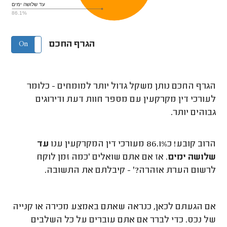
עד שלושה ימים
86.1%
הגרף החכם
On
Off
הגרף החכם נותן משקל גדול יותר למומחים - כלומר
לעורכי דין מקרקעין עם מספר חוות דעת ודירוגים
גבוהים יותר.
הרוב קובע! כ86.1% מעורכי דין המקרקעין ענו
עד
שלושה ימים
. אז אם אתם שואלים 'כמה זמן לוקח
לרשום הערת אזהרה?' - קיבלתם את התשובה.
אם הגעתם לכאן, כנראה שאתם באמצע מכירה או קנייה
של נכס. כדי לברר אם אתם עוברים על כל השלבים