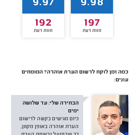
90
9.97
9.98
3
192
197
חוות דעת
חוות דעת
חו
כמה זמן לוקח לרשום הערת אזהרה? המומחים
עונים:
הבחירה שלי:
עד שלושה
ימים
כיום מגישים בקשה לרישום
הערת אזהרה באופן מקוון,
כך שבפועל נרשמת הערת