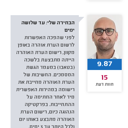
הבחירה שלי:
עד שלושה
ימים
לפני שהפכה האפשרות
לרשום הערת אזהרה באופן
מקוון, רישום הערת האזהרה
הייתה מתבצעת בלשכה
9.87
(בטאבו) במעמד הגשת
המסמכים. החשיבות של
15
הערת האזהרה מחייבת את
חוות דעת
רישומה במהירות האפשרית
מיד לאחר החתימה על
ההתחייבות. בפרקטיקה
הנהוגה כיום, רישום הערת
האזהרה מתבצע באותו יום
ולכל היותר עד 3 ימים.