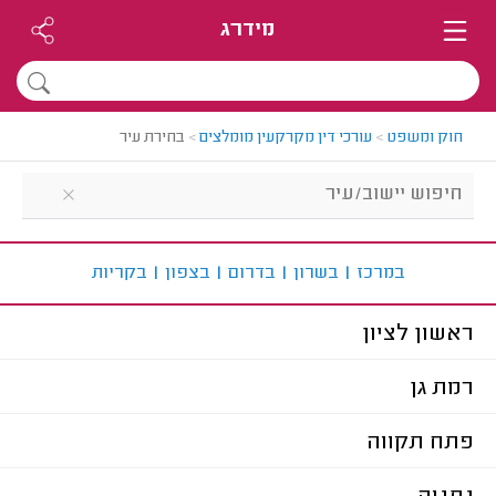
מידרג
חוק ומשפט
>
עורכי דין מקרקעין מומלצים
>
בחירת עיר
ב
מרכז
|
ב
שרון
|
ב
דרום
|
ב
צפון
|
ב
קריות
ראשון לציון
רמת גן
פתח תקווה