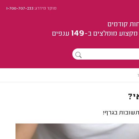
מוקד מידרג:
1-700-707-233
ות קודמים
149
מקצוע
מומלצים
ב-
ענפים
י?
תשובות בגרף!