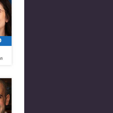
0
3
חו