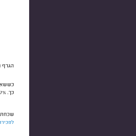
הגרף ה
כששאלנ
כך. 91.7% מעורכי דין המקרקעין ענו
שכחתם 
למכירת