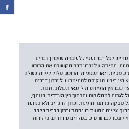
חייב לכל דבר ועניין. לעובדה שזכרון דברים
ות. חתימה על זכרון דברים קושרת את הרוכש
משפטיות ו/או תכנוניות. הרוכש עלול לגלות בשלב
 היו בידיעתו קודם לחתימתו על זכרון דברים.
צר שבו אין התייחסות לתנאי תשלום, חבות
ול לגרום למחלוקות וסכסוך בין הצדדים. בנוסף,
על עסקה במועד חתימת זכרון הדברים ולא במועד
חתימת ההסכם. קרי, יש לדווח על העסקה בתוך 30 יום ממועד בו נחתם זכרון דברים בלבד.
צוי לעשות בו שימוש במקרים מיוחדים, בזהירות