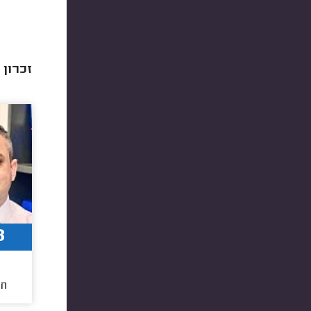
זכרון 
8
חו