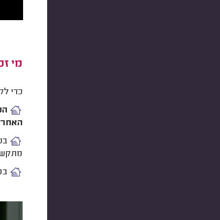
מי ז
כדי לק
האחרונ
בנ
מתקשי
במ