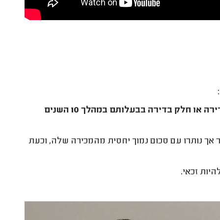
המדינה מגדירה "חסרי דירה" כמי שאין להם ולא הייתה להם דירה או חלק בדירה בבעלותם במהלך 10 השנים
 אך נותרו עם סכום נמוך יחסית מהמכירה שלה, וכעת
יות זכאי.