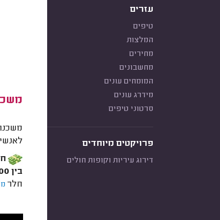
עזרים
טיפים
המלצות
מחירים
מחשבונים
המומחים עונים
מידרג עונים
משכנ
סרטוני טיפים
משכנתא
לאנשים
פרויקטים מיוחדים
חש
דירוג עיריות וקופות חולים
בין 100 ל-300 אלף ₪
חלר
מת