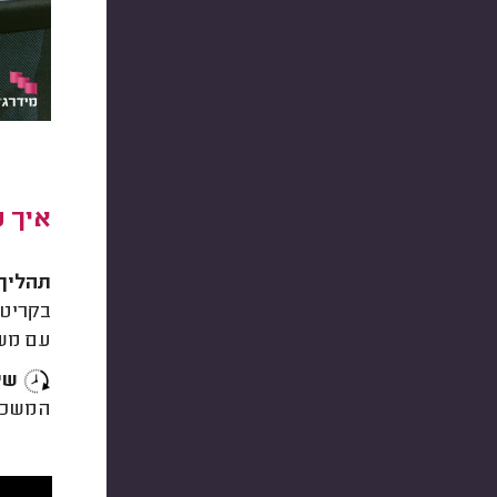
איך 
תהליך
בקריטר
עם משר
שי
המשכנ