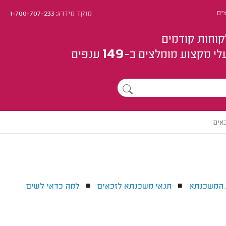
ים
מוקד מידרג:
1-700-707-233
קוחות קודמים
149
לי מקצוע
מומלצים
ב-
ענפים
אים
 המשכנתא
תנאי משכנתא לזכאים
למה כדאי לשים
■
■