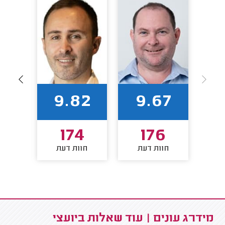
94
9.82
9.67
8
174
176
חוות דעת
חוות דעת
חו
מידרג עונים | עוד שאלות ביועצי