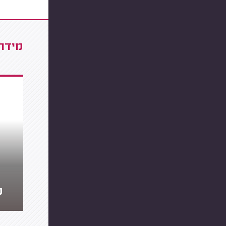
מידרג
מ