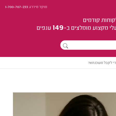
מוקד מידרג:
1-700-707-233
קוחות קודמים
149
לי מקצוע
מומלצים
ב-
ענפים
די לקבל משכנתא?