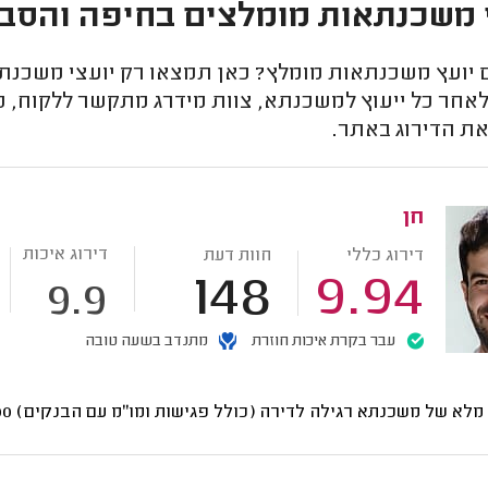
 משכנתאות מומלצים בחיפה והסב
יועץ משכנתאות מומלץ? כאן תמצאו רק יועצי משכנתאו
אחר כל ייעוץ למשכנתא, צוות מידרג מתקשר ללקוח, מק
את הדירוג באתר.
חן
דירוג איכות
דירוג כללי
חוות דעת
148
9.94
9.9
עבר בקרת איכות חוזרת
מתנדב בשעה טובה
י מלא של משכנתא רגילה לדירה (כולל פגישות ומו"מ עם הבנקים)
9200