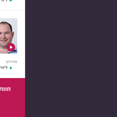
ליוו
מחירים:
ליוו
חוות