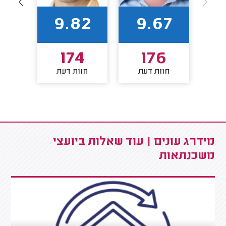
94
9.82
9.67
8
174
176
חוות דעת
חוות דעת
חו
מידרג עונים | עוד שאלות ביועצי
משכנתאות