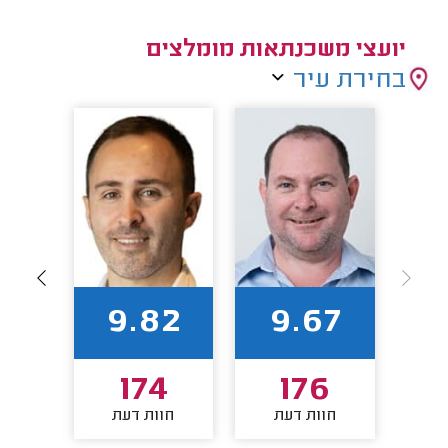
יועצי משכנתאות מומלצים
בחירת עיר
94
9.82
9.67
8
174
176
חוות דעת
חוות דעת
חו