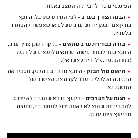
הפיננסיים כדי להבין מה המצב באמת.
הבנת הצורך בערב
- לפי המידע שקיבל, היועץ
בודק אם הבנק ידרוש ערב משלם או שאפשר להסתדר
בלעדיו.
עזרה בבחירת ערב מתאים
- במקרה שכן צריך ערב,
היועץ עוזר לבחור מישהו שיתאים לתנאים של הבנק
(כמו הכנסה, גיל ודירוג אשראי).
תיאום מול הבנק
- היועץ מדבר עם הבנק, מסביר את
התמונה הכלכלית ועוזר לקדם את האישור של
המשכנתא.
הגנה על הערבים
- היועץ מוודא שהערב לא ייכנס
להתחייבות שהוא לא באמת יכול לעמוד בה, ובעצם
מתייעץ איתו גם כן.