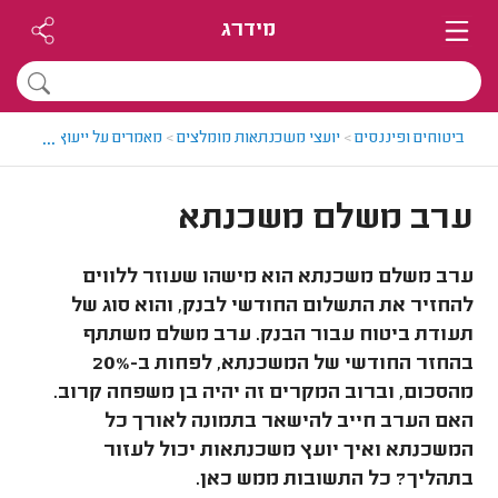
מידרג
...
ביטוחים ופיננסים
>
יועצי משכנתאות מומלצים
>
מאמרים על ייעוץ משכנתא
ערב משלם משכנתא
ערב משלם משכנתא הוא מישהו שעוזר ללווים
להחזיר את התשלום החודשי לבנק, והוא סוג של
תעודת ביטוח עבור הבנק. ערב משלם משתתף
בהחזר החודשי של המשכנתא, לפחות ב-20%
מהסכום, וברוב המקרים זה יהיה בן משפחה קרוב.
האם הערב חייב להישאר בתמונה לאורך כל
המשכנתא ואיך יועץ משכנתאות יכול לעזור
בתהליך? כל התשובות ממש כאן.