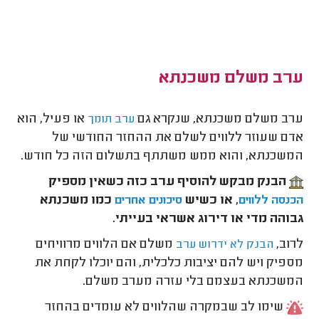
ערב משלם משכנתא
ערב משלם משכנתא, שנקרא גם
או פעיל, הוא
ערב תומך
אדם שעוזר ללווים לשלם את ההחזר החודשי של
המשכנתא, והוא ממש משתתף בתשלום הזה כל חודש.
הבנק מבקש להוסיף ערב כזה כשאין מספיק
, או כשיש
כמו משכנתא
הכנסה ללווים
סיכונים אחרים
גבוהה מדי או דירוג אשראי בעייתי.
לרוב,
משלם אם הלווים מרוויחים
הבנק לא ידרוש ערב
מספיק ויש להם יציבות כלכלית, והם יוכלו לקחת את
המשכנתא בעצמם בלי עזרה מערב משלם.
שימו לב שבמקרה שהלווים לא עומדים בהחזר