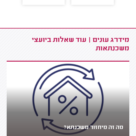
מידרג עונים | עוד שאלות ביועצי
משכנתאות
מה זה מיחזור משכנתא?