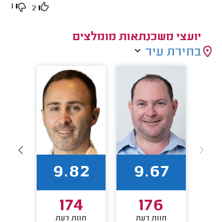
1
2
יועצי משכנתאות מומלצים
בחירת עיר
94
9.82
9.67
8
174
176
חוות דעת
חוות דעת
חו