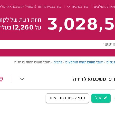
תאות מומלצים
עוד בנתניה
עוד בבניית החזר (תמהיל) משכנתא מומלץ
3,028,5
חוות דעת של לקוח
12,260
על
בעלי 
ננסים
>
יועצי משכנתאות מומלצים
>
נתניה
>
יועצי משכנתאות בנתניה
משכנתא לדירה
הכל
פנוי לשיחת זום היום