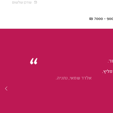
עודכן שלשום
₪
9000 - 
ר.
מליץ.
אלדד שמאי, נתניה.