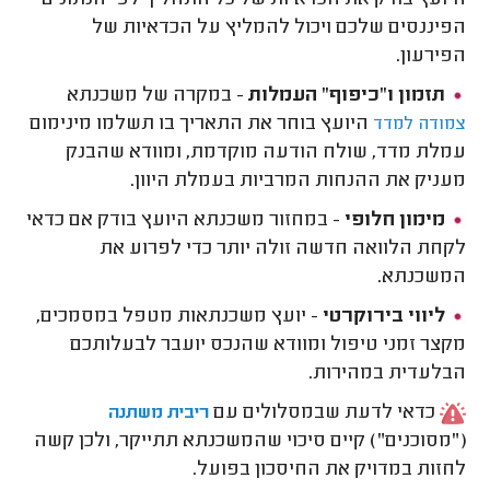
היועץ בודק את הכדאיות של כל התהליך לפי הנתונים
הפיננסים שלכם ויכול להמליץ על הכדאיות של
הפירעון.
תזמון ו”כיפוף” העמלות
- במקרה של משכנתא
היועץ בוחר את התאריך בו תשלמו מינימום
צמודה למדד
עמלת מדד, שולח הודעה מוקדמת, ומוודא שהבנק
מעניק את ההנחות המרביות בעמלת היוון.
מימון חלופי
- במחזור משכנתא היועץ בודק אם כדאי
לקחת הלוואה חדשה זולה יותר כדי לפרוע את
המשכנתא.
ליווי בירוקרטי
- יועץ משכנתאות מטפל במסמכים,
מקצר זמני טיפול ומוודא שהנכס יועבר לבעלותכם
הבלעדית במהירות.
כדאי לדעת שבמסלולים עם
ריבית משתנה
("מסוכנים") קיים סיכוי שהמשכנתא תתייקר, ולכן קשה
לחזות במדויק את החיסכון בפועל.