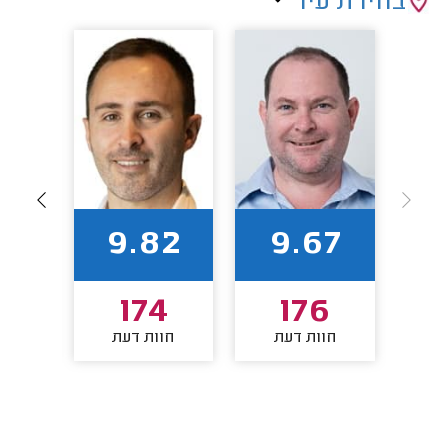
בחירת עיר
94
9.82
9.67
8
174
176
חוות דעת
חוות דעת
חו